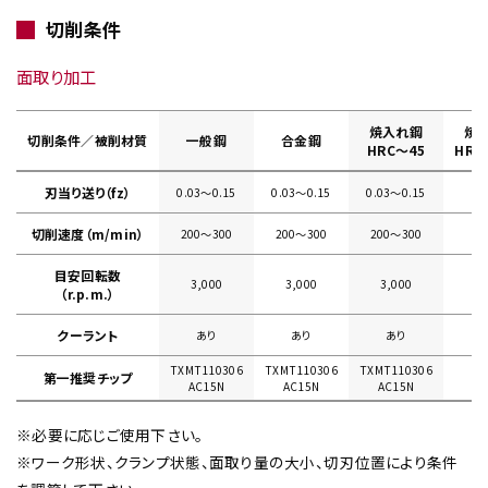
切削条件
面取り加工
焼入れ鋼
焼
切削条件／被削材質
一般鋼
合金鋼
HRC～45
HRC
刃当り送り（fz）
0.03〜0.15
0.03〜0.15
0.03〜0.15
切削速度（m/min）
200〜300
200〜300
200〜300
目安回転数
3,000
3,000
3,000
（r.p.m.）
クーラント
あり
あり
あり
TXMT110306
TXMT110306
TXMT110306
第一推奨チップ
AC15N
AC15N
AC15N
※必要に応じご使用下さい。
※ワーク形状、クランプ状態、面取り量の大小、切刃位置により条件