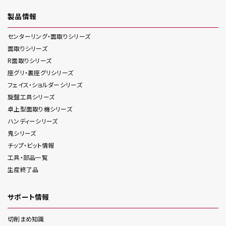
製品情報
センターリング・面取り
シリーズ
面取り
シリーズ
R面取り
シリーズ
座グリ・裏座グリ
シリーズ
フェイス・ショルダー
シリーズ
旋盤工具
シリーズ
卓上型面取り機
シリーズ
ハンディー
シリーズ
鬼
シリーズ
チップ・ビット情報
工具・部品一覧
生産終了品
サポート情報
切削まめ知識