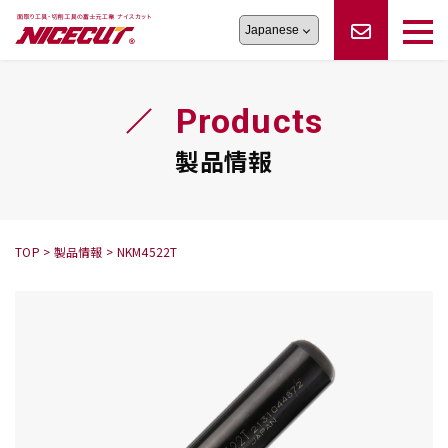
旋盤工具
シリーズ
製品情報
切削まめ知識
Products
フェイス・ショルダーシリーズ
かんたんオーダー
オーダー品依頼
トラブルシューティング
磨きの鬼
スティック異形状タイプ
サポート情報
製品情報
卓上型面取り機
シリーズ
ロックピンの逆ジメに注意
新着情報
カタログダウンロード
修理依頼書
採用情報
TOP
>
製品情報
>
NKM4522T
会社概要
ハンディー
シリーズ
鬼
シリーズ