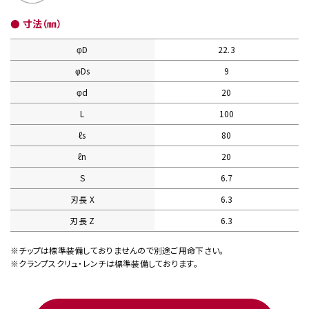
● 寸法（㎜）
φD
22.3
φDs
9
φd
20
L
100
ℓs
80
ℓn
20
S
6.7
刃長 X
6.3
刃長 Z
6.3
※チップは標準装備しておりませんので別途ご用命下さい。
※クランプスクリュ・レンチは標準装備しております。