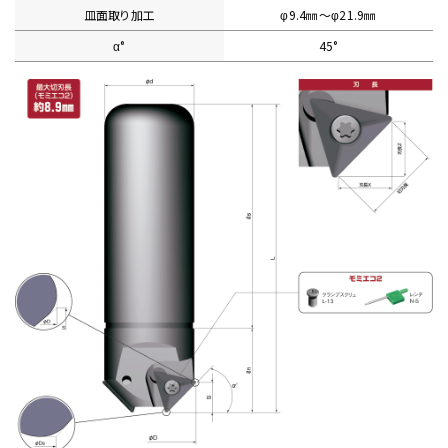
皿面取り加工
φ9.4㎜〜φ21.9㎜
α°
45°