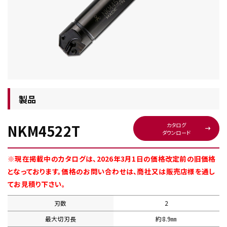
チップ・ビット情報
製品
NKM4522T
カタログ
ダウンロード
工具・部品一覧
※現在掲載中のカタログは、2026年3月1日の価格改定前の旧価格
となっております。価格のお問い合わせは、商社又は販売店様を通し
てお見積り下さい。
刃数
2
生産終了品
最大切刃長
約8.9㎜