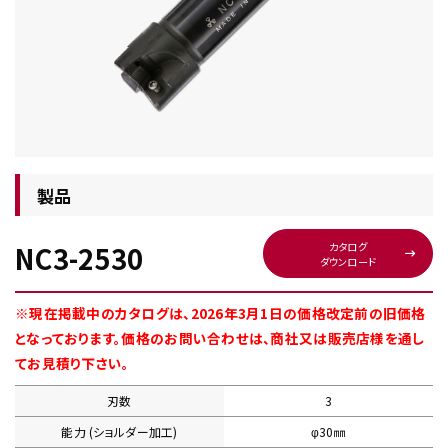
チップ・ビット情報
製品
NC3-2530
カタログ
ダウンロード
工具・部品一覧
※現在掲載中のカタログは、2026年3月1日の価格改定前の旧価格
となっております。価格のお問い合わせは、商社又は販売店様を通し
てお見積り下さい。
刃数
3
生産終了品
能力 (ショルダー加工)
φ30㎜