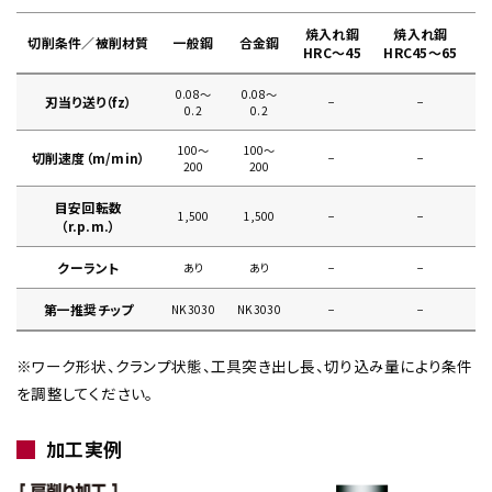
焼入れ鋼
焼入れ鋼
切削条件／被削材質
一般鋼
合金鋼
HRC～45
HRC45～65
0.08〜
0.08〜
刃当り送り（fz）
−
−
0
0.2
0.2
100〜
100〜
切削速度（m/min）
−
−
200
200
目安回転数
1,500
1,500
−
−
（r.p.m.）
クーラント
あり
あり
−
−
第一推奨チップ
NK3030
NK3030
−
−
※ワーク形状、クランプ状態、工具突き出し長、切り込み量により条件
を調整してください。
加工実例