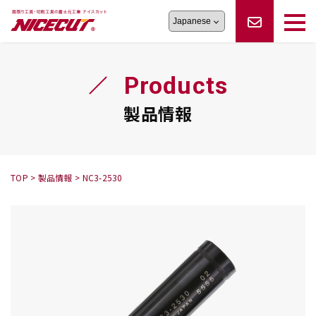
旋盤工具
シリーズ
製品情報
切削まめ知識
Products
フェイス・ショルダーシリーズ
かんたんオーダー
オーダー品依頼
トラブルシューティング
磨きの鬼
スティック異形状タイプ
サポート情報
製品情報
卓上型面取り機
シリーズ
ロックピンの逆ジメに注意
新着情報
カタログダウンロード
修理依頼書
採用情報
TOP
>
製品情報
>
NC3-2530
会社概要
ハンディー
シリーズ
鬼
シリーズ