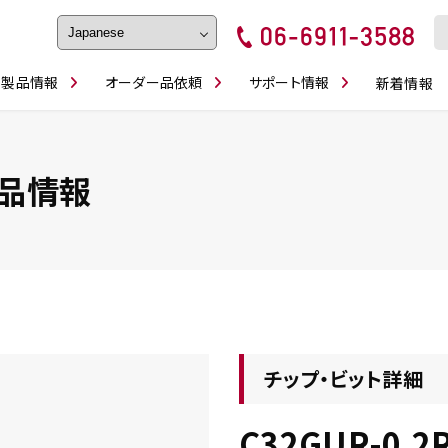
製品情報
オーダー品依頼
サポート情報
新着情報
フェイス・ショルダーシリーズ
磨きの鬼
卓上型面取り機
ブルシューティング
ロックピンの逆ジメに注意
カタログダウンロ
工具
シリーズ
かんたんオーダー
スティック異形状タイプ
シリーズ
品情報
・ビット情報
工具・部品一覧
チップ・ビット詳細
C32GUR-0.2