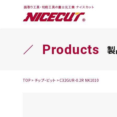
フェイス・ショルダ
切削まめ知識
トラ
旋盤
ー
シリーズ
Products
製
鬼
シリーズ
チップ
TOP
>
チップ・ビット
>
C32GUR-0.2R NK1010