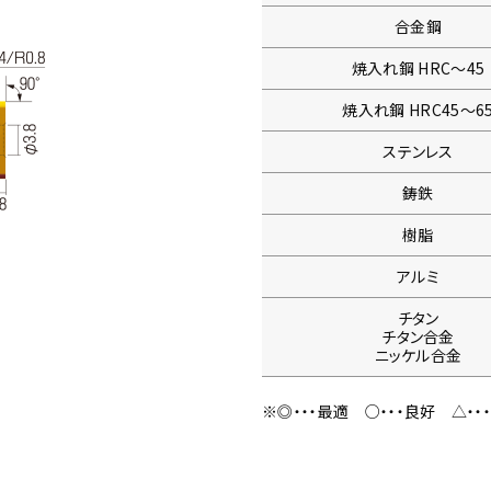
合金鋼
焼入れ鋼
HRC〜45
焼入れ鋼
HRC45〜6
ステンレス
鋳鉄
樹脂
アルミ
チタン
チタン合金
ニッケル合金
※◎・・・最適
○・・・良好
△・・