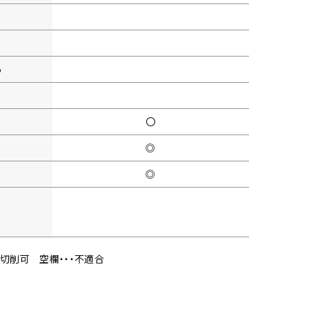
5
〇
◎
◎
・切削可
空欄・・・不適合