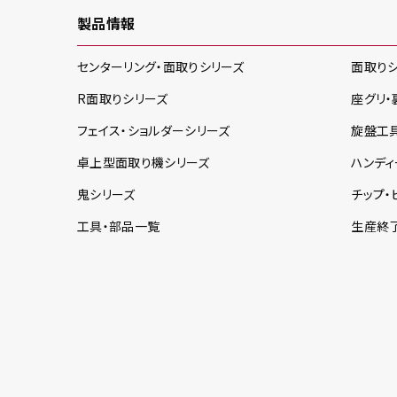
製品情報
センターリング・面取り
シリーズ
面取り
R面取り
シリーズ
座グリ・
フェイス・ショルダー
シリーズ
旋盤工
卓上型面取り機
シリーズ
ハンディ
鬼
シリーズ
チップ・
工具・部品一覧
生産終