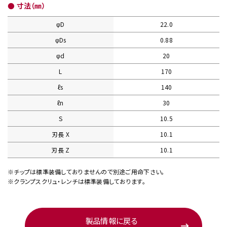
● 寸法（㎜）
φD
22.0
φDs
0.88
φd
20
L
170
ℓs
140
ℓn
30
S
10.5
刃長 X
10.1
刃長 Z
10.1
※チップは標準装備しておりませんので別途ご用命下さい。
※クランプスクリュ・レンチは標準装備しております。
製品情報に戻る