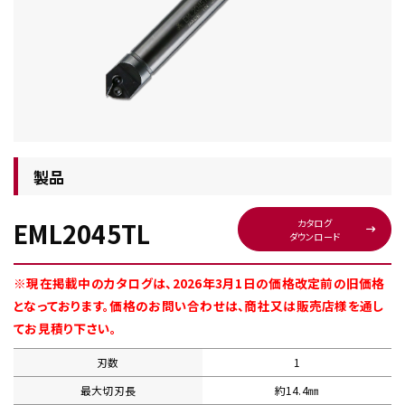
チップ・ビット情報
製品
EML2045TL
カタログ
ダウンロード
工具・部品一覧
※現在掲載中のカタログは、2026年3月1日の価格改定前の旧価格
となっております。価格のお問い合わせは、商社又は販売店様を通し
てお見積り下さい。
刃数
1
生産終了品
最大切刃長
約14.4㎜