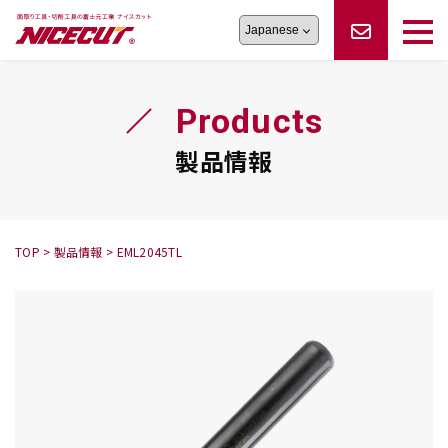
旋盤工具
シリーズ
製品情報
切削まめ知識
Products
フェイス・ショルダーシリーズ
かんたんオーダー
オーダー品依頼
トラブルシューティング
磨きの鬼
スティック異形状タイプ
サポート情報
製品情報
卓上型面取り機
シリーズ
ロックピンの逆ジメに注意
新着情報
カタログダウンロード
修理依頼書
採用情報
TOP
>
製品情報
>
EML2045TL
会社概要
ハンディー
シリーズ
鬼
シリーズ