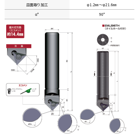
皿面取り加工
φ1.2㎜〜φ21.6㎜
α°
90°