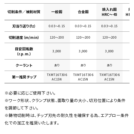
焼入れ鋼
焼
切削条件／被削材質
一般鋼
合金鋼
HRC～45
HRC
刃当り送り（fz）
0.03〜0.15
0.03〜0.15
0.03〜0.15
切削速度（m/min）
120〜200
120〜200
120〜200
目安回転数
3,000
3,000
3,000
（r.p.m.）
クーラント
あり
あり
あり
TXMT16T306
TXMT16T306
TXMT16T306
第一推奨チップ
AC15N
AC15N
AC15N
※必要に応じご使用下さい。
※ワーク形状、クランプ状態、面取り量の大小、切刃位置により条件
を調節して下さい。
※鋳物切削時は、チップ刃先の耐久性を確保する為、エアブロー条件
化での加工を推奨いたします。