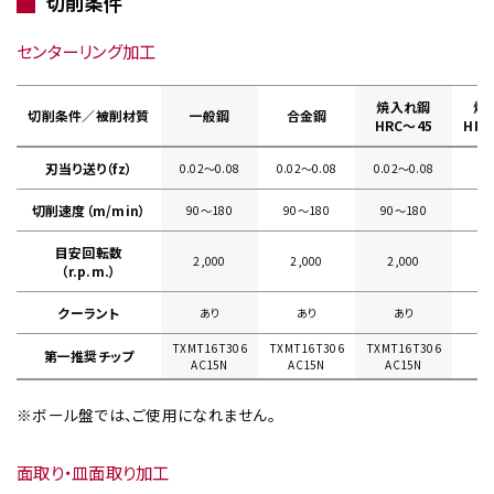
切削条件
センターリング加工
焼入れ鋼
焼
切削条件／被削材質
一般鋼
合金鋼
HRC～45
HRC
刃当り送り（fz）
0.02〜0.08
0.02〜0.08
0.02〜0.08
切削速度（m/min）
90〜180
90〜180
90〜180
目安回転数
2,000
2,000
2,000
（r.p.m.）
クーラント
あり
あり
あり
TXMT16T306
TXMT16T306
TXMT16T306
第一推奨チップ
AC15N
AC15N
AC15N
※ボール盤では、ご使用になれません。
面取り・皿面取り加工