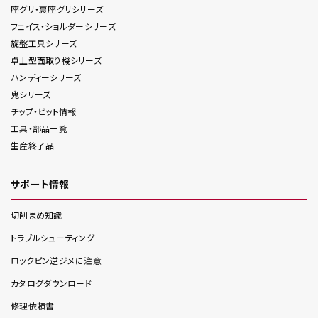
座グリ・裏座グリ
シリーズ
フェイス・ショルダー
シリーズ
旋盤工具
シリーズ
卓上型面取り機
シリーズ
ハンディー
シリーズ
鬼
シリーズ
チップ・ビット情報
工具・部品一覧
生産終了品
サポート情報
切削まめ知識
トラブルシューティング
ロックピン逆ジメに注意
カタログダウンロード
修理依頼書