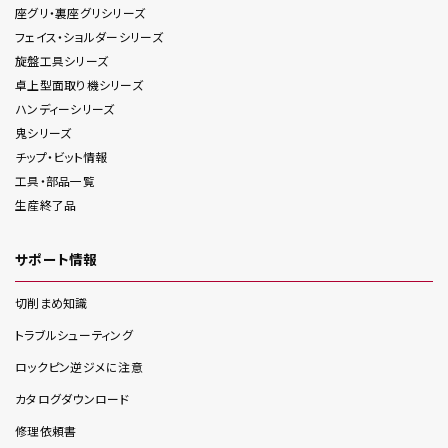
座グリ・裏座グリ
シリーズ
フェイス・ショルダー
シリーズ
旋盤工具
シリーズ
卓上型面取り機
シリーズ
ハンディー
シリーズ
鬼
シリーズ
チップ・ビット情報
工具・部品一覧
生産終了品
サポート情報
切削まめ知識
トラブルシューティング
ロックピン逆ジメに注意
カタログダウンロード
修理依頼書