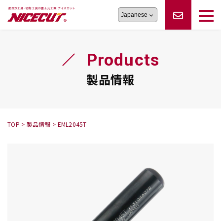
旋盤工具
シリーズ
製品情報
切削まめ知識
Products
フェイス・ショルダーシリーズ
かんたんオーダー
オーダー品依頼
トラブルシューティング
磨きの鬼
スティック異形状タイプ
サポート情報
製品情報
卓上型面取り機
シリーズ
ロックピンの逆ジメに注意
新着情報
カタログダウンロード
修理依頼書
採用情報
TOP
>
製品情報
>
EML2045T
会社概要
ハンディー
シリーズ
鬼
シリーズ