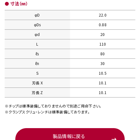
● 寸法（㎜）
φD
22.0
φDs
0.88
φd
20
L
110
ℓs
80
ℓn
30
S
10.5
刃長 X
10.1
刃長 Z
10.1
※チップは標準装備しておりませんので別途ご用命下さい。
※クランプスクリュ・レンチは標準装備しております。
製品情報に戻る