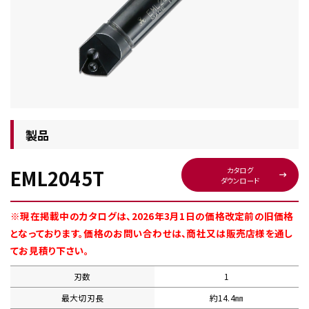
チップ・ビット情報
製品
EML2045T
カタログ
ダウンロード
工具・部品一覧
※現在掲載中のカタログは、2026年3月1日の価格改定前の旧価格
となっております。価格のお問い合わせは、商社又は販売店様を通し
てお見積り下さい。
刃数
1
生産終了品
最大切刃長
約14.4㎜