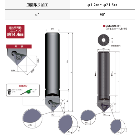
皿面取り加工
φ1.2㎜〜φ21.6㎜
α°
90°