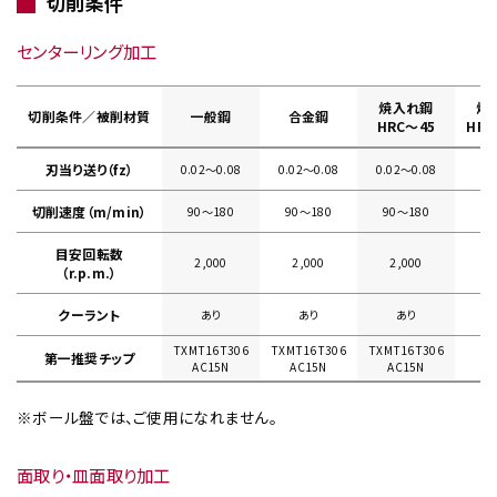
切削条件
センターリング加工
焼入れ鋼
焼
切削条件／被削材質
一般鋼
合金鋼
HRC～45
HRC
刃当り送り（fz）
0.02〜0.08
0.02〜0.08
0.02〜0.08
切削速度（m/min）
90〜180
90〜180
90〜180
目安回転数
2,000
2,000
2,000
（r.p.m.）
クーラント
あり
あり
あり
TXMT16T306
TXMT16T306
TXMT16T306
第一推奨チップ
AC15N
AC15N
AC15N
※ボール盤では、ご使用になれません。
面取り・皿面取り加工