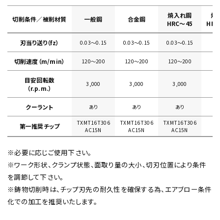
焼入れ鋼
焼
切削条件／被削材質
一般鋼
合金鋼
HRC～45
HRC
刃当り送り（fz）
0.03〜0.15
0.03〜0.15
0.03〜0.15
切削速度（m/min）
120〜200
120〜200
120〜200
目安回転数
3,000
3,000
3,000
（r.p.m.）
クーラント
あり
あり
あり
TXMT16T306
TXMT16T306
TXMT16T306
第一推奨チップ
AC15N
AC15N
AC15N
※必要に応じご使用下さい。
※ワーク形状、クランプ状態、面取り量の大小、切刃位置により条件
を調節して下さい。
※鋳物切削時は、チップ刃先の耐久性を確保する為、エアブロー条件
化での加工を推奨いたします。