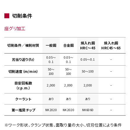
切削条件
座グリ加工
焼入れ鋼
焼入れ鋼
切削条件／被削材質
一般鋼
合金鋼
HRC～45
HRC45～65
0.05〜
0.05〜
刃当り送り（fz）
0.05〜0.1
–
0
0.1
0.1
50〜
50〜
切削速度（m/min）
50〜100
–
100
100
目安回転数
2,000
2,000
2,000
–
（r.p.m.）
クーラント
あり
あり
あり
–
第一推奨チップ
NK2020
NK2020
NK6060
–
※ワーク形状、クランプ状態、面取り量の大小、切刃位置により条件