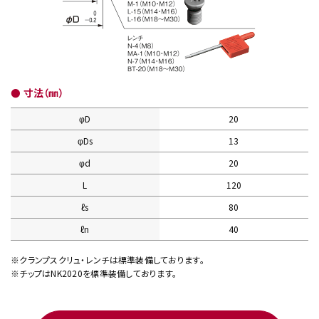
● 寸法（㎜）
φD
20
φDs
13
φd
20
L
120
ℓs
80
ℓn
40
※クランプスクリュ・レンチは標準装備しております。
※チップはNK2020を標準装備しております。