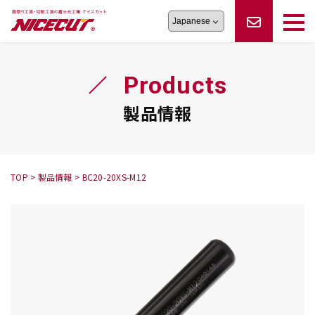
旋盤工具
シリーズ
製品情報
切削まめ知識
Products
フェイス・ショルダーシリーズ
かんたんオーダー
オーダー品依頼
トラブルシューティング
磨きの鬼
スティック異形状タイプ
サポート情報
製品情報
卓上型面取り機
シリーズ
ロックピンの逆ジメに注意
新着情報
カタログダウンロード
修理依頼書
採用情報
TOP
>
製品情報
>
BC20-20XS-M12
会社概要
ハンディー
シリーズ
鬼
シリーズ