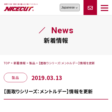
旋盤工具
シリーズ
製品情報
切削まめ知識
News
フェイス・ショルダーシリーズ
かんたんオーダー
オーダー品依頼
トラブルシューティング
磨きの鬼
スティック異形状タイプ
サポート情報
新着情報
卓上型面取り機
シリーズ
ロックピンの逆ジメに注意
新着情報
カタログダウンロード
修理依頼書
採用情報
TOP
>
新着情報
>
製品
>
【面取りシリーズ：メントルデー】情報を更新
会社概要
ハンディー
シリーズ
2019.03.13
製品
【面取りシリーズ：メントルデー】情報を更新
鬼
シリーズ