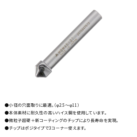
チップ・ビット情報
工具・部品一覧
●小径の穴面取りに最適。（φ2.5～φ11）
●本体素材に耐久性の高いハイス鋼を使用しています。
●微粒子超硬＋新コーティングのチップにより長寿命を実現。
生産終了品
●チップはポジタイプで3コーナー使えます。