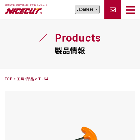
旋盤工具
シリーズ
製品情報
切削まめ知識
Products
フェイス・ショルダーシリーズ
かんたんオーダー
オーダー品依頼
トラブルシューティング
磨きの鬼
スティック異形状タイプ
サポート情報
製品情報
卓上型面取り機
シリーズ
ロックピンの逆ジメに注意
新着情報
カタログダウンロード
修理依頼書
採用情報
TOP
>
工具・部品
>
TL-64
会社概要
ハンディー
シリーズ
鬼
シリーズ