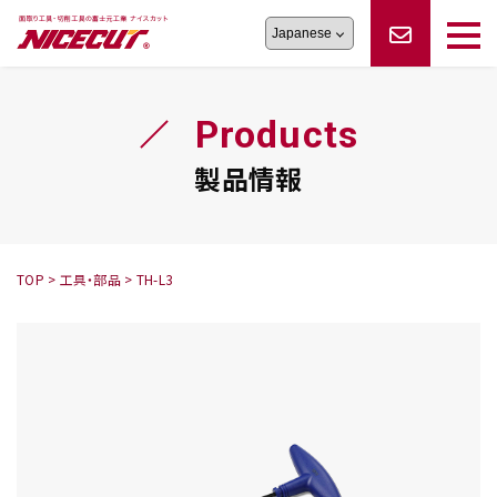
旋盤工具
シリーズ
製品情報
切削まめ知識
Products
フェイス・ショルダーシリーズ
かんたんオーダー
オーダー品依頼
トラブルシューティング
磨きの鬼
スティック異形状タイプ
サポート情報
製品情報
卓上型面取り機
シリーズ
ロックピンの逆ジメに注意
新着情報
カタログダウンロード
修理依頼書
採用情報
TOP
>
工具・部品
>
TH-L3
会社概要
ハンディー
シリーズ
鬼
シリーズ