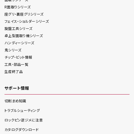
R面取り
シリーズ
座グリ・裏座グリ
シリーズ
フェイス・ショルダー
シリーズ
旋盤工具
シリーズ
卓上型面取り機
シリーズ
ハンディー
シリーズ
鬼
シリーズ
チップ・ビット情報
工具・部品一覧
生産終了品
サポート情報
切削まめ知識
トラブルシューティング
ロックピン逆ジメに注意
カタログダウンロード