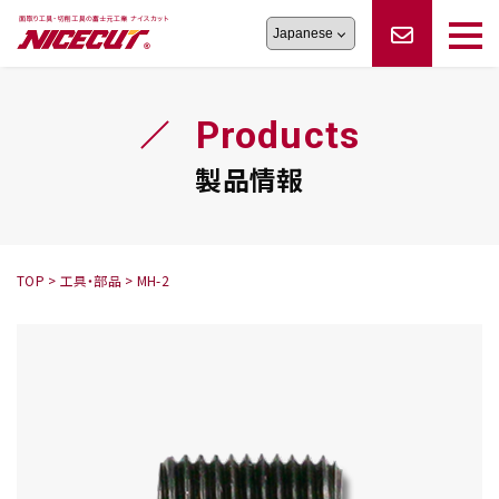
旋盤工具
シリーズ
製品情報
切削まめ知識
Products
フェイス・ショルダーシリーズ
かんたんオーダー
オーダー品依頼
トラブルシューティング
磨きの鬼
スティック異形状タイプ
サポート情報
製品情報
卓上型面取り機
シリーズ
ロックピンの逆ジメに注意
新着情報
カタログダウンロード
修理依頼書
採用情報
TOP
>
工具・部品
>
MH-2
会社概要
ハンディー
シリーズ
鬼
シリーズ