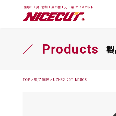
フェイス・ショルダ
切削まめ知識
トラ
旋盤
ー
シリーズ
Products
製
鬼
シリーズ
チップ
TOP
>
製品情報
>
UZH32-20T-M18CS