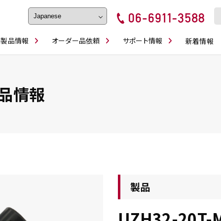
製品情報
オーダー品依頼
サポート情報
新着情報
フェイス・ショルダーシリーズ
磨きの鬼
卓上型面取り機
ブルシューティング
ロックピンの逆ジメに注意
カタログダウンロ
工具
シリーズ
かんたんオーダー
スティック異形状タイプ
シリーズ
品情報
・ビット情報
工具・部品一覧
製品
UZH32-20T-