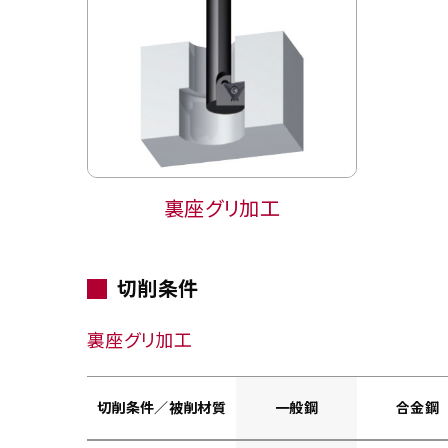
裏座グリ加工
切削条件
裏座グリ加工
切削条件／被削材質
一般鋼
合金鋼