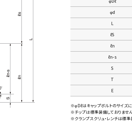
φDℓ
φd
L
ℓS
ℓn
ℓn-s
S
T
E
※φDℓはキャップボルトのサイズ
※チップは標準装備しておりませ
※クランプスクリュ・レンチは標準