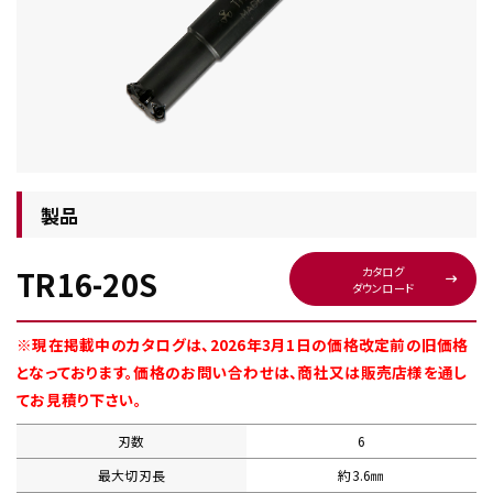
チップ・ビット情報
製品
TR16-20S
カタログ
ダウンロード
工具・部品一覧
※現在掲載中のカタログは、2026年3月1日の価格改定前の旧価格
となっております。価格のお問い合わせは、商社又は販売店様を通し
てお見積り下さい。
刃数
6
生産終了品
最大切刃長
約3.6㎜