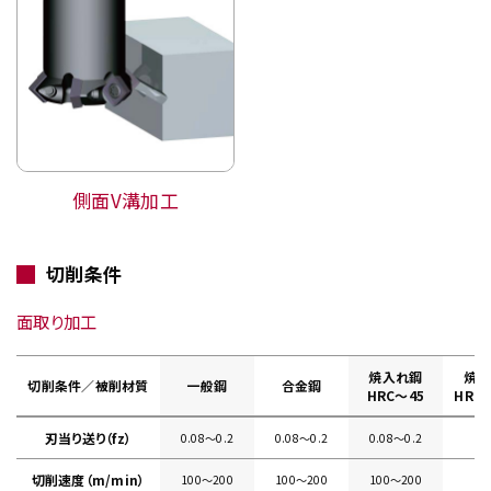
側面V溝加工
切削条件
面取り加工
焼入れ鋼
焼入
切削条件／被削材質
一般鋼
合金鋼
HRC～45
HRC4
刃当り送り（fz）
0.08〜0.2
0.08〜0.2
0.08〜0.2
切削速度（m/min）
100〜200
100〜200
100〜200