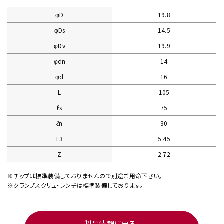
φD
19.8
φDs
14.5
φDv
19.9
φdn
14
φd
16
L
105
ℓs
75
ℓn
30
L3
5.45
Z
2.72
※チップは標準装備しておりませんので別途ご用命下さい。
※クランプスクリュ・レンチは標準装備しております。
製品情報に戻る