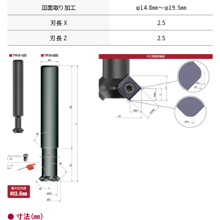
皿面取り加工
φ14.8㎜〜φ19.5㎜
刃長 X
2.5
刃長 Z
2.5
● 寸法（㎜）