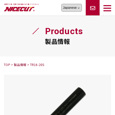
旋盤工具
シリーズ
製品情報
切削まめ知識
Products
フェイス・ショルダーシリーズ
かんたんオーダー
オーダー品依頼
トラブルシューティング
磨きの鬼
スティック異形状タイプ
サポート情報
製品情報
卓上型面取り機
シリーズ
ロックピンの逆ジメに注意
新着情報
カタログダウンロード
修理依頼書
採用情報
TOP
>
製品情報
>
TR16-20S
会社概要
ハンディー
シリーズ
鬼
シリーズ