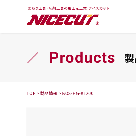
フェイス・ショルダ
切削まめ知識
トラ
旋盤
ー
シリーズ
Products
製
鬼
シリーズ
チップ
TOP
>
製品情報
>
BOS-HG-#1200