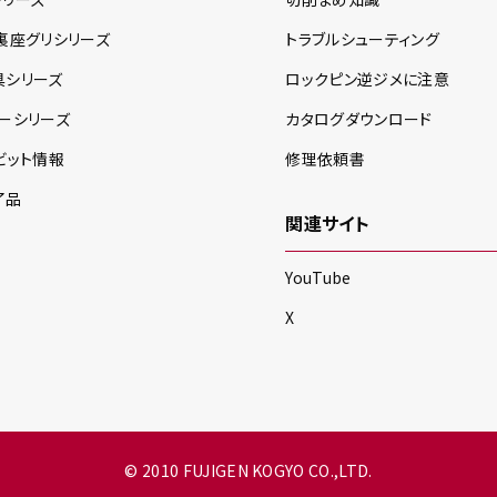
裏座グリ
シリーズ
トラブルシューティング
具
シリーズ
ロックピン逆ジメに注意
ー
シリーズ
カタログダウンロード
ビット情報
修理依頼書
了品
関連サイト
YouTube
X
© 2010 FUJIGEN KOGYO CO.,LTD.