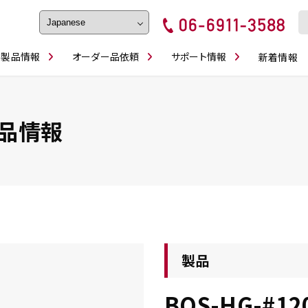
製品情報
オーダー品依頼
サポート情報
新着情報
フェイス・ショルダーシリーズ
磨きの鬼
卓上型面取り機
ブルシューティング
ロックピンの逆ジメに注意
カタログダウンロ
工具
シリーズ
かんたんオーダー
スティック異形状タイプ
シリーズ
品情報
・ビット情報
工具・部品一覧
製品
BOS-HG-#12