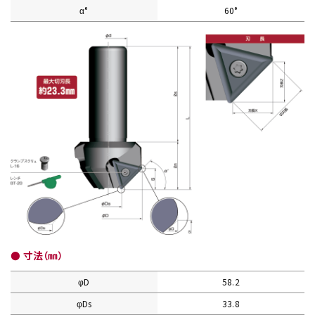
α°
60°
● 寸法（㎜）
φD
58.2
φDs
33.8