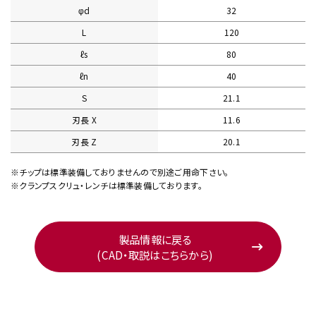
φd
32
L
120
ℓs
80
ℓn
40
S
21.1
刃長 X
11.6
刃長 Z
20.1
※チップは標準装備しておりませんので別途ご用命下さい。
※クランプスクリュ・レンチは標準装備しております。
製品情報に戻る
(CAD・取説はこちらから)