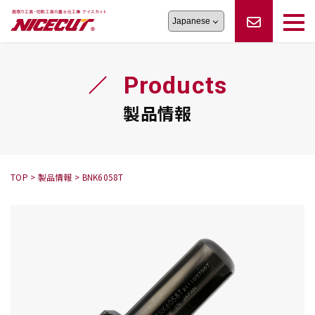
旋盤工具
シリーズ
製品情報
切削まめ知識
Products
フェイス・ショルダーシリーズ
かんたんオーダー
オーダー品依頼
トラブルシューティング
磨きの鬼
スティック異形状タイプ
サポート情報
製品情報
卓上型面取り機
シリーズ
ロックピンの逆ジメに注意
新着情報
カタログダウンロード
修理依頼書
採用情報
TOP
>
製品情報
>
BNK6058T
会社概要
ハンディー
シリーズ
鬼
シリーズ