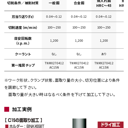
焼入れ鋼
焼
切削条件／被削材質
一般鋼
合金鋼
HRC～45
HRC
刃当り送り（fz）
0.04〜0.12
0.04〜0.12
0.04〜0.12
切削速度（m/min）
100〜250
100〜250
100〜250
目安回転数
1,200
1,200
1,200
（r.p.m.）
クーラント
なし
なし
あり
TNMX270412
TNMX270412
TNMX270412
第一推奨チップ
AC15N
AC15N
AC15N
※ワーク形状、クランプ状態、面取り量の大小、切刃位置により条件
を調節して下さい。
面取り量が大きい時はなるべく条件を下げて加工して下さい。
加工実例