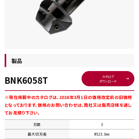
チップ・ビット情報
製品
BNK6058T
カタログ
ダウンロード
工具・部品一覧
※現在掲載中のカタログは、2026年3月1日の価格改定前の旧価格
となっております。価格のお問い合わせは、商社又は販売店様を通し
てお見積り下さい。
刃数
3
生産終了品
最大切刃長
約23.3㎜