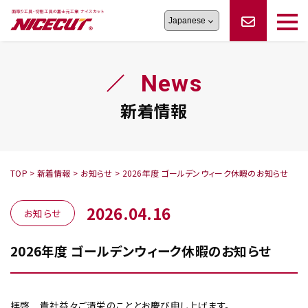
旋盤工具
シリーズ
製品情報
切削まめ知識
News
フェイス・ショルダーシリーズ
かんたんオーダー
オーダー品依頼
トラブルシューティング
磨きの鬼
スティック異形状タイプ
サポート情報
新着情報
卓上型面取り機
シリーズ
ロックピンの逆ジメに注意
新着情報
カタログダウンロード
修理依頼書
採用情報
TOP
>
新着情報
>
お知らせ
>
2026年度 ゴールデンウィーク休暇のお知らせ
会社概要
ハンディー
シリーズ
2026.04.16
お知らせ
2026年度 ゴールデンウィーク休暇のお知らせ
鬼
シリーズ
拝啓 貴社益々ご清栄のこととお慶び申し上げます。