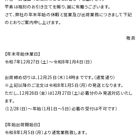
平素は格別のお引き立てを賜り、誠に有難うございます。
さて、弊社の年末年始の休暇と営業及び出荷業務につきまして下記
のとおりご案内申し上げます。
敬具
チップ・ビット情報
【年末年始休業日】
令和7年12月27日（土）～令和8年1月4日（日）
出荷締め切りは、12月25日（木）14時までです。（通常通り）
工具・部品一覧
※上記以降のご注文は令和8年1月5日（月）の発送となります。
ただし、12月26日（金）は12月27日（土）必着分のみ発送対応いたし
ます。
（12/28（日）〜年始（1月1日〜5日）必着の受付は不可です）
【年始出荷開始日】
生産終了品
令和8年1月5日（月）より通常業務致します。