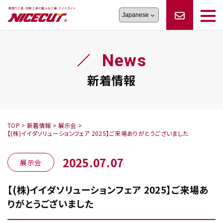
旋盤工具
シリーズ
製品情報
切削まめ知識
News
フェイス・ショルダーシリーズ
かんたんオーダー
オーダー品依頼
トラブルシューティング
磨きの鬼
スティック異形状タイプ
サポート情報
新着情報
卓上型面取り機
シリーズ
ロックピンの逆ジメに注意
新着情報
カタログダウンロード
修理依頼書
採用情報
TOP
>
新着情報
>
展示会
>
【(株)イイダソリューションフェア 2025】ご来場ありがとうございました
会社概要
ハンディー
シリーズ
2025.07.07
展示会
【(株)イイダソリューションフェア 2025】ご来場あ
りがとうございました
鬼
シリーズ