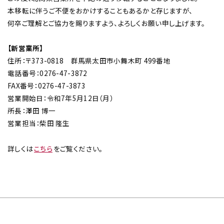
本移転に伴うご不便をおかけすることもあるかと存じますが、
何卒ご理解とご協力を賜りますよう、よろしくお願い申し上げます。
【新営業所】
住所：〒373-0818 群馬県太田市小舞木町 499番地
チップ・ビット情報
電話番号：0276-47-3872
FAX番号：0276-47-3873
営業開始日：令和7年5月12日（月）
所長：澤田 博一
営業担当：柴田 隆生
工具・部品一覧
詳しくは
こちら
をご覧ください。
生産終了品