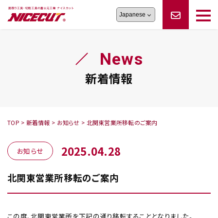
旋盤工具
シリーズ
製品情報
切削まめ知識
News
フェイス・ショルダーシリーズ
かんたんオーダー
オーダー品依頼
トラブルシューティング
磨きの鬼
スティック異形状タイプ
サポート情報
新着情報
卓上型面取り機
シリーズ
ロックピンの逆ジメに注意
新着情報
カタログダウンロード
修理依頼書
採用情報
TOP
>
新着情報
>
お知らせ
>
北関東営業所移転のご案内
会社概要
ハンディー
シリーズ
2025.04.28
お知らせ
北関東営業所移転のご案内
鬼
シリーズ
この度、北関東営業所を下記の通り移転することとなりました。