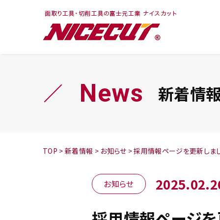
フェイス・ショルダ
切削まめ知識
トラ
旋盤
ー
シリーズ
News
新着情
鬼
シリーズ
チップ
TOP
>
新着情報
>
お知らせ
>
採用情報ページを更新しま
2025.02.2
お知らせ
採用情報ページを