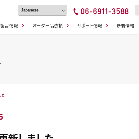
製品情報
オーダー品依頼
サポート情報
新着情報
フェイス・ショルダーシリーズ
磨きの鬼
卓上型面取り機
ブルシューティング
ロックピンの逆ジメに注意
カタログダウンロ
工具
シリーズ
かんたんオーダー
スティック異形状タイプ
シリーズ
報
・ビット情報
工具・部品一覧
した
6
更新しました