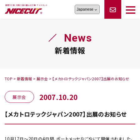
旋盤工具
シリーズ
製品情報
切削まめ知識
News
フェイス・ショルダーシリーズ
かんたんオーダー
オーダー品依頼
トラブルシューティング
磨きの鬼
スティック異形状タイプ
サポート情報
新着情報
卓上型面取り機
シリーズ
ロックピンの逆ジメに注意
新着情報
カタログダウンロード
修理依頼書
採用情報
TOP
>
新着情報
>
展示会
>
【メカトロテックジャパン2007】出展のお知らせ
会社概要
ハンディー
シリーズ
2007.10.20
展示会
【メカトロテックジャパン2007】出展のお知らせ
鬼
シリーズ
10月17日〜20日の4日間、ポートメッセなごやにて開催されました。