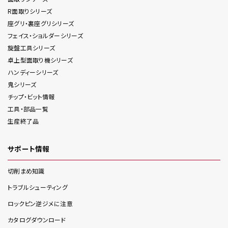
R面取り
シリーズ
座グリ・裏座グリ
シリーズ
フェイス・ショルダー
シリーズ
旋盤工具
シリーズ
卓上型面取り機
シリーズ
ハンディー
シリーズ
鬼
シリーズ
チップ・ビット情報
工具・部品一覧
生産終了品
サポート情報
切削まめ知識
トラブルシューティング
ロックピン逆ジメに注意
カタログダウンロード