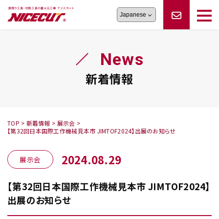
旋盤工具
シリーズ
製品情報
切削まめ知識
News
フェイス・ショルダーシリーズ
かんたんオーダー
オーダー品依頼
トラブルシューティング
磨きの鬼
スティック異形状タイプ
サポート情報
新着情報
卓上型面取り機
シリーズ
ロックピンの逆ジメに注意
新着情報
カタログダウンロード
修理依頼書
採用情報
TOP
>
新着情報
>
展示会
>
【第32回日本国際工作機械見本市 JIMTOF2024】出展のお知らせ
会社概要
ハンディー
シリーズ
2024.08.29
展示会
【第32回日本国際工作機械見本市 JIMTOF2024】
出展のお知らせ
鬼
シリーズ