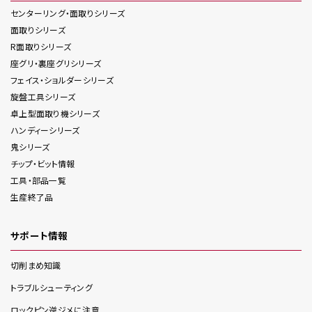
センターリング・面取り
シリーズ
面取り
シリーズ
R面取り
シリーズ
座グリ・裏座グリ
シリーズ
フェイス・ショルダー
シリーズ
旋盤工具
シリーズ
卓上型面取り機
シリーズ
ハンディー
シリーズ
鬼
シリーズ
チップ・ビット情報
工具・部品一覧
生産終了品
サポート情報
切削まめ知識
トラブルシューティング
ロックピン逆ジメに注意