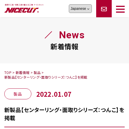
旋盤工具
シリーズ
製品情報
切削まめ知識
News
フェイス・ショルダーシリーズ
かんたんオーダー
オーダー品依頼
トラブルシューティング
磨きの鬼
スティック異形状タイプ
サポート情報
新着情報
卓上型面取り機
シリーズ
ロックピンの逆ジメに注意
新着情報
カタログダウンロード
修理依頼書
採用情報
TOP
>
新着情報
>
製品
>
新製品【センターリング・面取りシリーズ：つんこ】を掲載
会社概要
ハンディー
シリーズ
2022.01.07
製品
新製品【センターリング・面取りシリーズ：つんこ】を
掲載
鬼
シリーズ