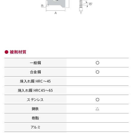
● 被削材質
一般鋼
〇
合金鋼
〇
焼入れ鋼
HRC〜45
焼入れ鋼
HRC45〜65
ステンレス
〇
鋳鉄
△
樹脂
アルミ