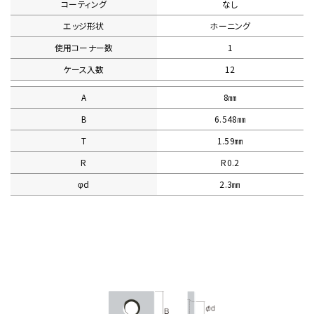
コーティング
なし
エッジ形状
ホーニング
使用コーナー数
1
ケース入数
12
A
8㎜
B
6.548㎜
T
1.59㎜
R
R0.2
φd
2.3㎜