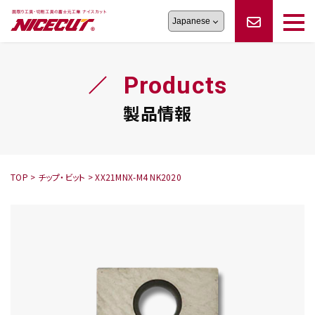
旋盤工具
シリーズ
製品情報
切削まめ知識
Products
フェイス・ショルダーシリーズ
かんたんオーダー
オーダー品依頼
トラブルシューティング
磨きの鬼
スティック異形状タイプ
サポート情報
製品情報
卓上型面取り機
シリーズ
ロックピンの逆ジメに注意
新着情報
カタログダウンロード
修理依頼書
採用情報
TOP
>
チップ・ビット
>
XX21MNX-M4 NK2020
会社概要
ハンディー
シリーズ
鬼
シリーズ