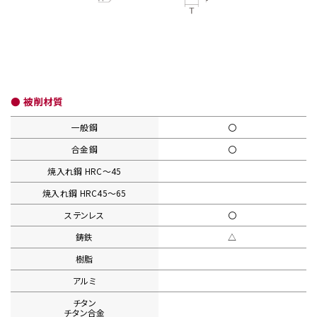
● 被削材質
一般鋼
〇
合金鋼
〇
焼入れ鋼
HRC〜45
焼入れ鋼
HRC45〜65
ステンレス
〇
鋳鉄
△
樹脂
アルミ
チタン
チタン合金