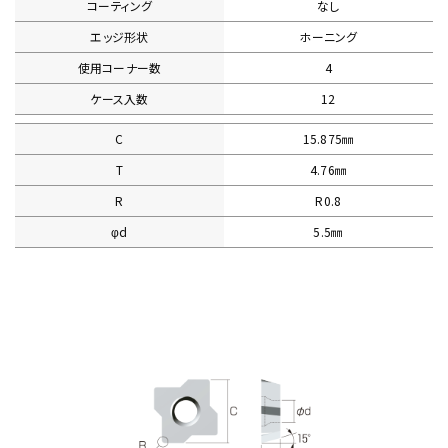
コーティング
なし
エッジ形状
ホーニング
使用コーナー数
4
ケース入数
12
C
15.875㎜
T
4.76㎜
R
R0.8
φd
5.5㎜