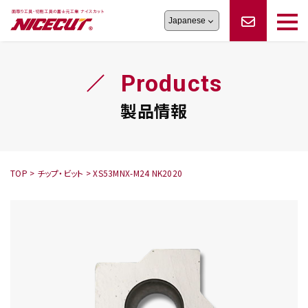
旋盤工具
シリーズ
製品情報
切削まめ知識
Products
フェイス・ショルダーシリーズ
かんたんオーダー
オーダー品依頼
トラブルシューティング
磨きの鬼
スティック異形状タイプ
サポート情報
製品情報
卓上型面取り機
シリーズ
ロックピンの逆ジメに注意
新着情報
カタログダウンロード
修理依頼書
採用情報
TOP
>
チップ・ビット
>
XS53MNX-M24 NK2020
会社概要
ハンディー
シリーズ
鬼
シリーズ