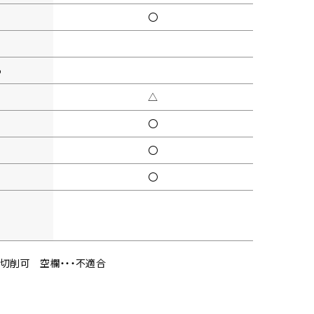
〇
5
△
〇
〇
〇
・切削可
空欄・・・不適合