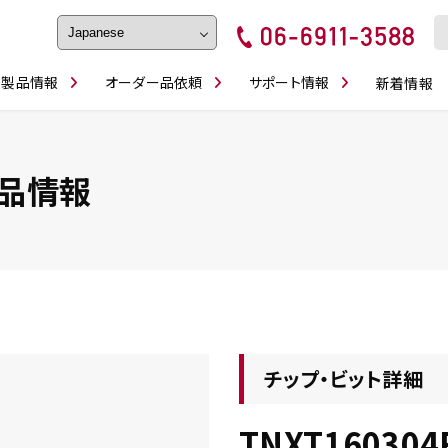
製品情報
オーダー品依頼
サポート情報
新着情報
フェイス・ショルダーシリーズ
磨きの鬼
卓上型面取り機
ブルシューティング
ロックピンの逆ジメに注意
カタログダウンロ
工具
シリーズ
かんたんオーダー
スティック異形状タイプ
シリーズ
品情報
・ビット情報
工具・部品一覧
チップ・ビット詳細
TNXT160304