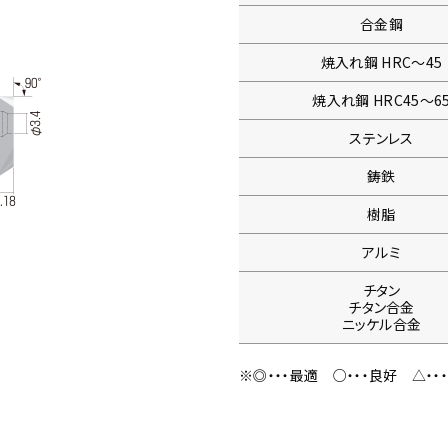
合金鋼
焼入れ鋼
HRC〜45
焼入れ鋼
HRC45〜6
ステンレス
鋳鉄
樹脂
アルミ
チタン
チタン合金
ニッケル合金
※◎・・・最適
○・・・良好
△・・