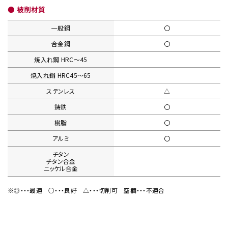
● 被削材質
一般鋼
〇
合金鋼
〇
焼入れ鋼
HRC〜45
焼入れ鋼
HRC45〜65
ステンレス
△
鋳鉄
〇
樹脂
〇
アルミ
〇
チタン
チタン合金
ニッケル合金
※◎・・・最適
○・・・良好
△・・・切削可
空欄・・・不適合