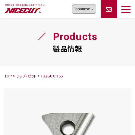
旋盤工具
シリーズ
製品情報
切削まめ知識
Products
フェイス・ショルダーシリーズ
かんたんオーダー
オーダー品依頼
トラブルシューティング
磨きの鬼
スティック異形状タイプ
サポート情報
製品情報
卓上型面取り機
シリーズ
ロックピンの逆ジメに注意
新着情報
カタログダウンロード
修理依頼書
採用情報
TOP
>
チップ・ビット
>
T32GUX HSS
会社概要
ハンディー
シリーズ
鬼
シリーズ