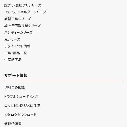
座グリ・裏座グリ
シリーズ
フェイス・ショルダー
シリーズ
旋盤工具
シリーズ
卓上型面取り機
シリーズ
ハンディー
シリーズ
鬼
シリーズ
チップ・ビット情報
工具・部品一覧
生産終了品
サポート情報
切削まめ知識
トラブルシューティング
ロックピン逆ジメに注意
カタログダウンロード
修理依頼書