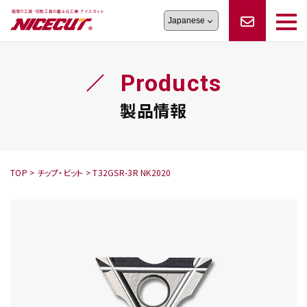
旋盤工具
シリーズ
製品情報
切削まめ知識
Products
フェイス・ショルダーシリーズ
かんたんオーダー
オーダー品依頼
トラブルシューティング
磨きの鬼
スティック異形状タイプ
サポート情報
製品情報
卓上型面取り機
シリーズ
ロックピンの逆ジメに注意
新着情報
カタログダウンロード
修理依頼書
採用情報
TOP
>
チップ・ビット
>
T32GSR-3R NK2020
会社概要
ハンディー
シリーズ
鬼
シリーズ