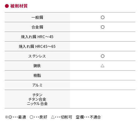
● 被削材質
一般鋼
〇
合金鋼
〇
焼入れ鋼
HRC〜45
焼入れ鋼
HRC45〜65
ステンレス
〇
鋳鉄
△
樹脂
アルミ
チタン
チタン合金
ニッケル合金
※◎・・・最適
○・・・良好
△・・・切削可
空欄・・・不適合