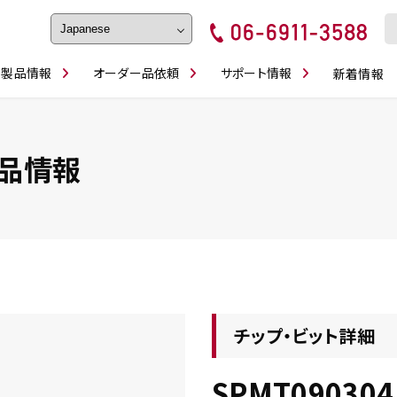
製品情報
オーダー品依頼
サポート情報
新着情報
フェイス・ショルダーシリーズ
磨きの鬼
卓上型面取り機
ブルシューティング
ロックピンの逆ジメに注意
カタログダウンロ
工具
シリーズ
かんたんオーダー
スティック異形状タイプ
シリーズ
品情報
・ビット情報
工具・部品一覧
チップ・ビット詳細
SPMT090304