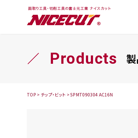
フェイス・ショルダ
切削まめ知識
トラ
旋盤
ー
シリーズ
Products
製
鬼
シリーズ
チップ
TOP
>
チップ・ビット
>
SPMT090304 AC16N