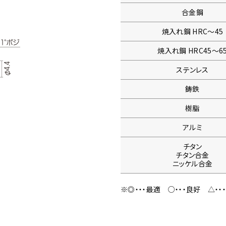
合金鋼
焼入れ鋼
HRC〜45
焼入れ鋼
HRC45〜6
ステンレス
鋳鉄
樹脂
アルミ
チタン
チタン合金
ニッケル合金
※◎・・・最適
○・・・良好
△・・