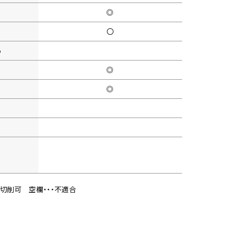
◎
〇
5
◎
◎
・切削可
空欄・・・不適合