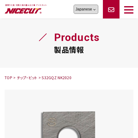
旋盤工具
シリーズ
製品情報
切削まめ知識
Products
フェイス・ショルダーシリーズ
かんたんオーダー
オーダー品依頼
トラブルシューティング
磨きの鬼
スティック異形状タイプ
サポート情報
製品情報
卓上型面取り機
シリーズ
ロックピンの逆ジメに注意
新着情報
カタログダウンロード
修理依頼書
採用情報
TOP
>
チップ・ビット
>
S32GQZ NK2020
会社概要
ハンディー
シリーズ
鬼
シリーズ