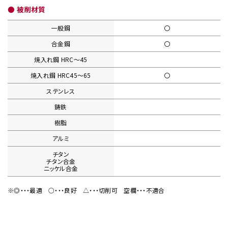
● 被削材質
一般鋼
〇
合金鋼
〇
焼入れ鋼
HRC〜45
焼入れ鋼
HRC45〜65
〇
ステンレス
鋳鉄
樹脂
アルミ
チタン
チタン合金
ニッケル合金
※◎・・・最適
○・・・良好
△・・・切削可
空欄・・・不適合