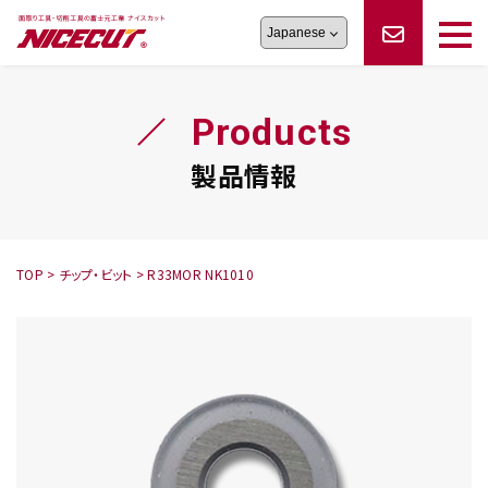
旋盤工具
シリーズ
製品情報
切削まめ知識
Products
フェイス・ショルダーシリーズ
かんたんオーダー
オーダー品依頼
トラブルシューティング
磨きの鬼
スティック異形状タイプ
サポート情報
製品情報
卓上型面取り機
シリーズ
ロックピンの逆ジメに注意
新着情報
カタログダウンロード
修理依頼書
採用情報
TOP
>
チップ・ビット
>
R33MOR NK1010
会社概要
ハンディー
シリーズ
鬼
シリーズ