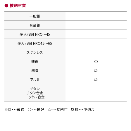
● 被削材質
一般鋼
合金鋼
焼入れ鋼
HRC〜45
焼入れ鋼
HRC45〜65
ステンレス
鋳鉄
〇
樹脂
◎
アルミ
◎
チタン
チタン合金
ニッケル合金
※◎・・・最適
○・・・良好
△・・・切削可
空欄・・・不適合