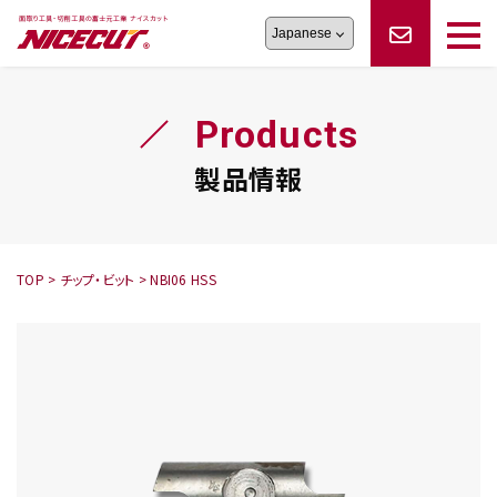
旋盤工具
シリーズ
製品情報
切削まめ知識
Products
フェイス・ショルダーシリーズ
かんたんオーダー
オーダー品依頼
トラブルシューティング
磨きの鬼
スティック異形状タイプ
サポート情報
製品情報
卓上型面取り機
シリーズ
ロックピンの逆ジメに注意
新着情報
カタログダウンロード
修理依頼書
採用情報
TOP
>
チップ・ビット
>
NBI06 HSS
会社概要
ハンディー
シリーズ
鬼
シリーズ