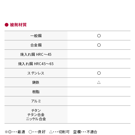
● 被削材質
一般鋼
〇
合金鋼
〇
焼入れ鋼
HRC〜45
焼入れ鋼
HRC45〜65
ステンレス
〇
鋳鉄
△
樹脂
アルミ
チタン
チタン合金
ニッケル合金
※◎・・・最適
○・・・良好
△・・・切削可
空欄・・・不適合