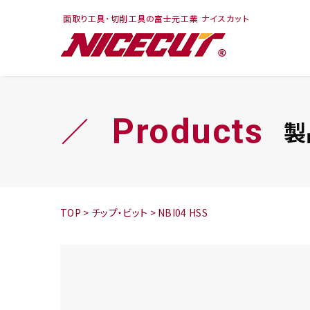
フェイス・ショルダ
切削まめ知識
トラ
旋盤
ー
シリーズ
Products
製
鬼
シリーズ
チップ
TOP
>
チップ・ビット
>
NBI04 HSS