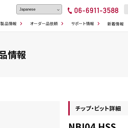
製品情報
オーダー品依頼
サポート情報
新着情報
フェイス・ショルダーシリーズ
磨きの鬼
卓上型面取り機
ブルシューティング
ロックピンの逆ジメに注意
カタログダウンロ
工具
シリーズ
かんたんオーダー
スティック異形状タイプ
シリーズ
品情報
・ビット情報
工具・部品一覧
チップ・ビット詳細
NBI04 HSS