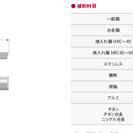
● 被削材質
一般鋼
合金鋼
焼入れ鋼
HRC〜45
焼入れ鋼
HRC45〜6
ステンレス
鋳鉄
樹脂
アルミ
チタン
チタン合金
ニッケル合金