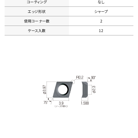
コーティング
なし
エッジ形状
シャープ
使用コーナー数
2
ケース入数
12