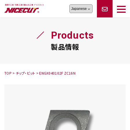
旋盤工具
シリーズ
製品情報
切削まめ知識
Products
フェイス・ショルダーシリーズ
かんたんオーダー
オーダー品依頼
トラブルシューティング
磨きの鬼
スティック異形状タイプ
サポート情報
製品情報
卓上型面取り機
シリーズ
ロックピンの逆ジメに注意
新着情報
カタログダウンロード
修理依頼書
採用情報
TOP
>
チップ・ビット
>
ENGX040102F ZC16N
会社概要
ハンディー
シリーズ
鬼
シリーズ