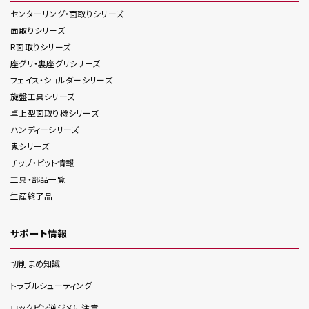
センターリング・面取り
シリーズ
面取り
シリーズ
R面取り
シリーズ
座グリ・裏座グリ
シリーズ
フェイス・ショルダー
シリーズ
旋盤工具
シリーズ
卓上型面取り機
シリーズ
ハンディー
シリーズ
鬼
シリーズ
チップ・ビット情報
工具・部品一覧
生産終了品
サポート情報
切削まめ知識
トラブルシューティング
ロックピン逆ジメに注意