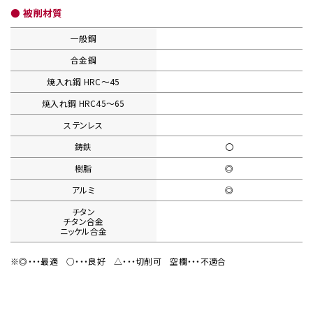
● 被削材質
一般鋼
合金鋼
焼入れ鋼
HRC〜45
焼入れ鋼
HRC45〜65
ステンレス
鋳鉄
〇
樹脂
◎
アルミ
◎
チタン
チタン合金
ニッケル合金
※◎・・・最適
○・・・良好
△・・・切削可
空欄・・・不適合