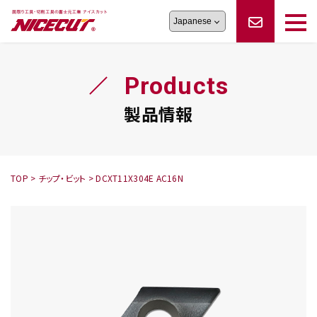
旋盤工具
シリーズ
製品情報
切削まめ知識
Products
フェイス・ショルダーシリーズ
かんたんオーダー
オーダー品依頼
トラブルシューティング
磨きの鬼
スティック異形状タイプ
サポート情報
製品情報
卓上型面取り機
シリーズ
ロックピンの逆ジメに注意
新着情報
カタログダウンロード
修理依頼書
採用情報
TOP
>
チップ・ビット
>
DCXT11X304E AC16N
会社概要
ハンディー
シリーズ
鬼
シリーズ