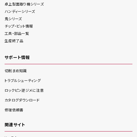
卓上型面取り機
シリーズ
ハンディー
シリーズ
鬼
シリーズ
チップ・ビット情報
工具・部品一覧
生産終了品
サポート情報
切削まめ知識
トラブルシューティング
ロックピン逆ジメに注意
カタログダウンロード
修理依頼書
関連サイト