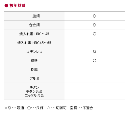
● 被削材質
一般鋼
◎
合金鋼
◎
焼入れ鋼
HRC〜45
〇
焼入れ鋼
HRC45〜65
ステンレス
◎
鋳鉄
〇
樹脂
アルミ
チタン
チタン合金
ニッケル合金
※◎・・・最適
○・・・良好
△・・・切削可
空欄・・・不適合