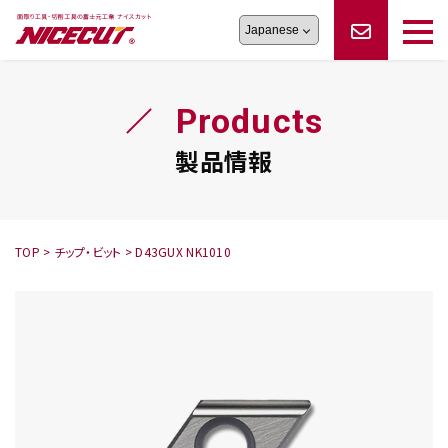
旋盤工具
シリーズ
製品情報
切削まめ知識
Products
フェイス・ショルダーシリーズ
かんたんオーダー
オーダー品依頼
トラブルシューティング
磨きの鬼
スティック異形状タイプ
サポート情報
製品情報
卓上型面取り機
シリーズ
ロックピンの逆ジメに注意
新着情報
カタログダウンロード
修理依頼書
採用情報
TOP
>
チップ・ビット
>
D43GUX NK1010
会社概要
ハンディー
シリーズ
鬼
シリーズ