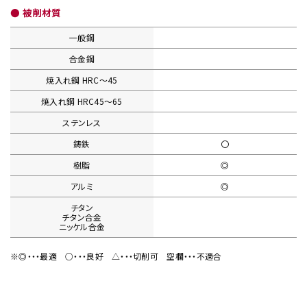
● 被削材質
一般鋼
合金鋼
焼入れ鋼
HRC〜45
焼入れ鋼
HRC45〜65
ステンレス
鋳鉄
〇
樹脂
◎
アルミ
◎
チタン
チタン合金
ニッケル合金
※◎・・・最適
○・・・良好
△・・・切削可
空欄・・・不適合