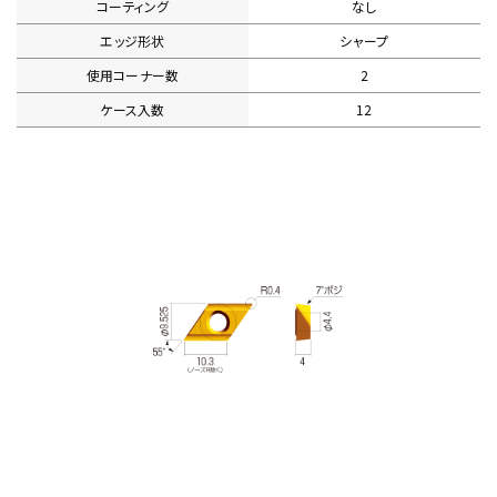
コーティング
なし
エッジ形状
シャープ
使用コーナー数
2
ケース入数
12