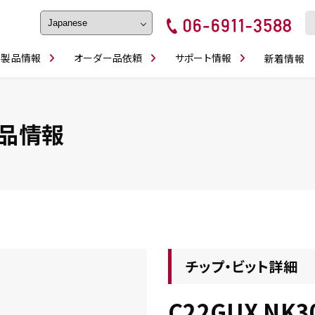
製品情報
オーダー品依頼
サポート情報
新着情報
フェイス・ショルダーシリーズ
磨きの鬼
卓上型面取り機
ブルシューティング
ロックピンの逆ジメに注意
カタログダウンロ
工具
シリーズ
かんたんオーダー
スティック異形状タイプ
シリーズ
品情報
・ビット情報
工具・部品一覧
チップ・ビット詳細
C22GUX NK3