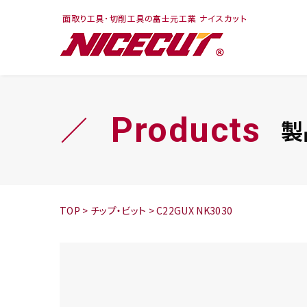
フェイス・ショルダ
切削まめ知識
トラ
旋盤
ー
シリーズ
Products
製
鬼
シリーズ
チップ
TOP
>
チップ・ビット
>
C22GUX NK3030