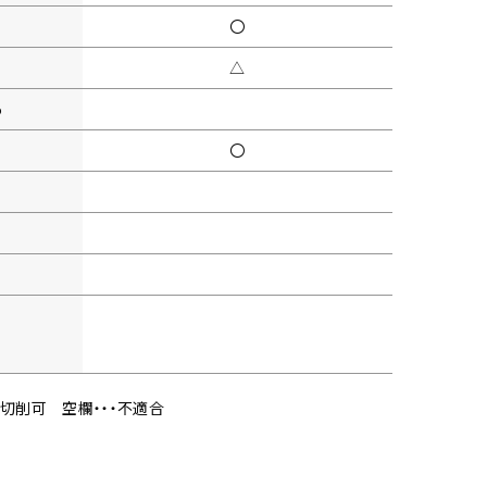
〇
△
5
〇
・切削可
空欄・・・不適合