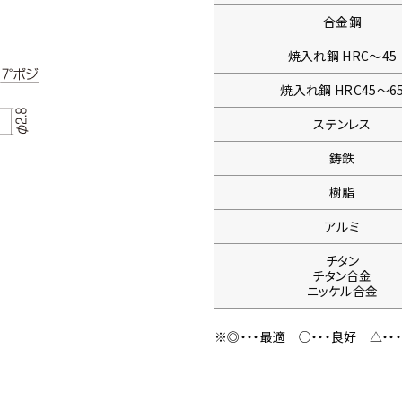
合金鋼
焼入れ鋼
HRC〜45
焼入れ鋼
HRC45〜6
ステンレス
鋳鉄
樹脂
アルミ
チタン
チタン合金
ニッケル合金
※◎・・・最適
○・・・良好
△・・