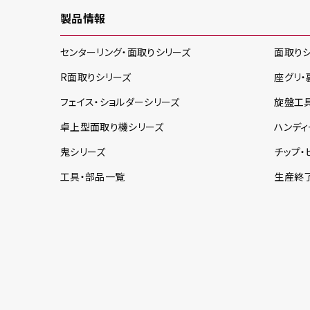
製品情報
センターリング・面取り
シリーズ
面取り
R面取り
シリーズ
座グリ・
フェイス・ショルダー
シリーズ
旋盤工
卓上型面取り機
シリーズ
ハンディ
鬼
シリーズ
チップ・
工具・部品一覧
生産終