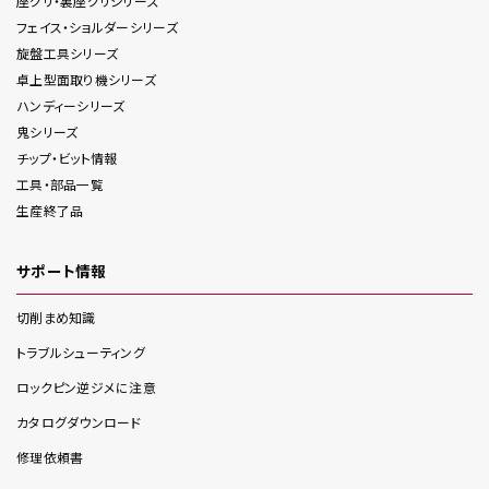
座グリ・裏座グリ
シリーズ
フェイス・ショルダー
シリーズ
旋盤工具
シリーズ
卓上型面取り機
シリーズ
ハンディー
シリーズ
鬼
シリーズ
チップ・ビット情報
工具・部品一覧
生産終了品
サポート情報
切削まめ知識
トラブルシューティング
ロックピン逆ジメに注意
カタログダウンロード
修理依頼書