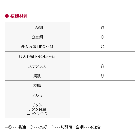
● 被削材質
一般鋼
◎
合金鋼
◎
焼入れ鋼
HRC〜45
〇
焼入れ鋼
HRC45〜65
ステンレス
◎
鋳鉄
◎
樹脂
アルミ
チタン
チタン合金
ニッケル合金
※◎・・・最適
○・・・良好
△・・・切削可
空欄・・・不適合