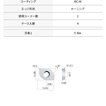
コーティング
AlCrN
エッジ形状
ホーニング
使用コーナー数
2
ケース入数
4
刃長１
9.8㎜