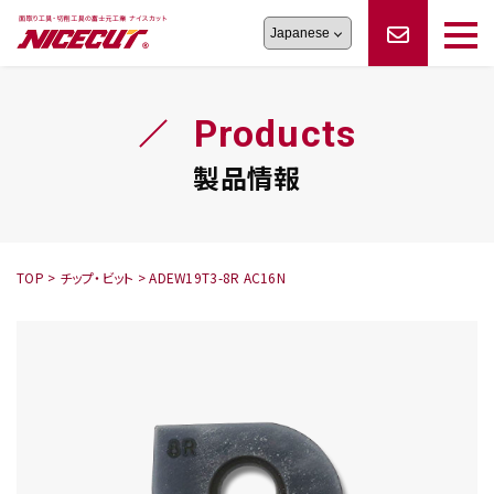
旋盤工具
シリーズ
製品情報
切削まめ知識
Products
フェイス・ショルダーシリーズ
かんたんオーダー
オーダー品依頼
トラブルシューティング
磨きの鬼
スティック異形状タイプ
サポート情報
製品情報
卓上型面取り機
シリーズ
ロックピンの逆ジメに注意
新着情報
カタログダウンロード
修理依頼書
採用情報
TOP
>
チップ・ビット
>
ADEW19T3-8R AC16N
会社概要
ハンディー
シリーズ
鬼
シリーズ